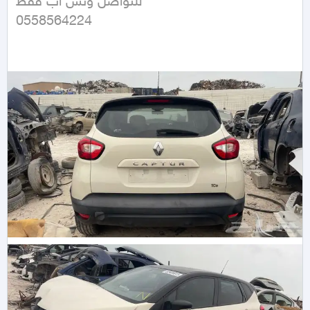
للتواصل وتس اب فقط 

0558564224