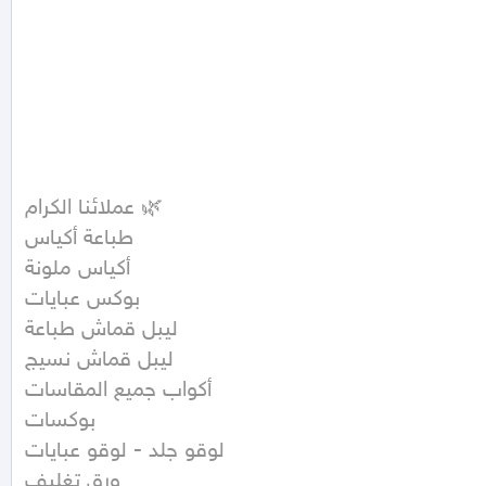
عملائنا الكرام 🌿

طباعة أكياس

أكياس ملونة

بوكس عبايات

ليبل قماش طباعة

ليبل قماش نسيج

أكواب جميع المقاسات

بوكسات

لوقو جلد - لوقو عبايات

ورق تغليف
