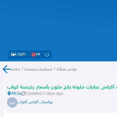
Login
EN
عبايات
/
مستلزمات شخصية
/
ملابس نسائية
أكياس عبايات ملونة بكج ملون بأسعار رخيصة كواب
AlUla
Updated
2 days ago
ب
بوكسات أكياس أكواب