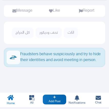
Message
Like
Report
اثاث
تحف وديكور
كل الحراج
Fraudsters behave suspiciously and try to hide
their identities and avoid meeting in person.
Add Post
Chat
All
Notifications
Home