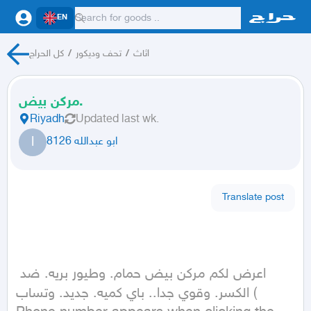
EN
كل الحراج
/
تحف وديكور
/
اثاث
مركن بيض.
Riyadh
Updated
last wk.
ا
ابو عبدالله 8126
Translate post
اعرض لكم مركن بيض حمام. وطيور بريه. ضد 
الكسر. وقوي جدا.. باي كميه. جديد. وتساب ( 