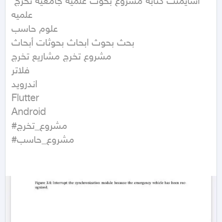
اسايمنت كتابه مشروع بحوث علمية جامعية تخرج 
علميه 

علوم حاسب

بحث بحوث ابحاث بحوثات أبحاث

مشروع تخرج مشاريع تخرج

فلاتر 

اندرويد 

Flutter

Android

#مشروع_تخرج

#مشروع_حاسب