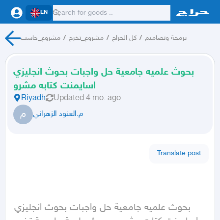
EN
برمجة وتصاميم
/
كل الحراج
/
مشروع_تخرج
/
مشروع_حاسب
بحوث علميه جامعية حل واجبات بحوث انجليزي
اسايمنت كتابه مشرو
Riyadh
Updated
4 mo. ago
م
م.العنود الزهراني
Translate post
بحوث علميه جامعية حل واجبات بحوث انجليزي 