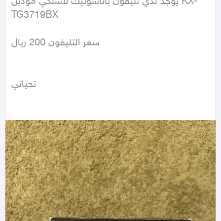
يوجد لدي تليفون باناسونيك لاسلكي موديل KX-
TG3719BX

سعر التليفون 200 ريال 

تحياتي