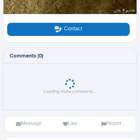
Contact
Comments
(
0
)
Loading more comments...
Message
Like
Report