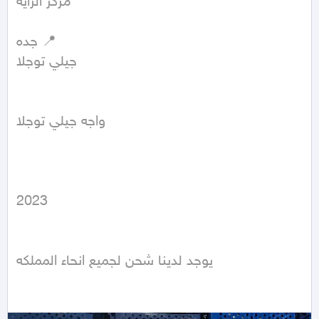
مركز الرايه 

جده 📍

جيلي توجلا 

واجه جيلي توجلا

2023

يوجد لدينا شحن لجميع انحاء المملكه