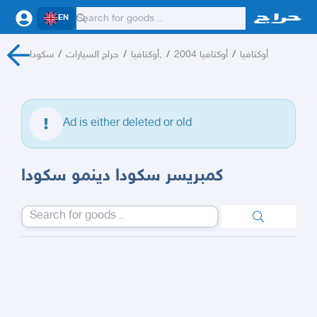
EN
أوكتافيا
/
أوكتافيا 2004
/
أوكتافيا,
/
حراج السيارات
/
سكودا
Ad is either deleted or old
كمبريسر سكودا دينمو سكودا