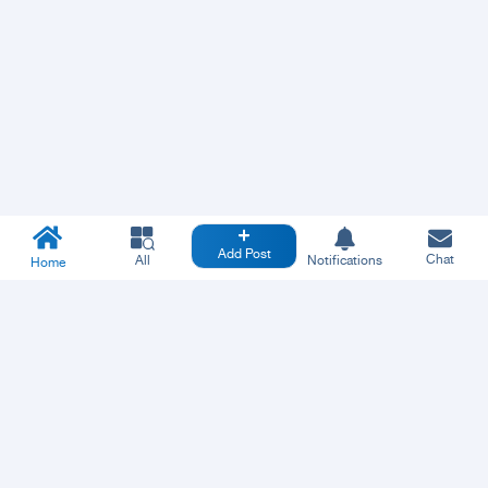
Add Post
Chat
All
Notifications
Home