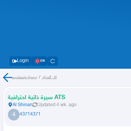
Login
EN
برمجة وتصاميم
/
كل الحراج
سيرة ذاتية احترافية ATS
Al Shinan
Updated
4 wk. ago
4
43714371