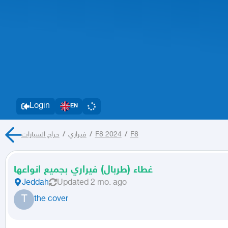
Login
EN
حراج السيارات
/
فيراري
/
F8 2024
/
F8
غطاء (طربال) فيراري بجميع انواعها
Jeddah
Updated
2 mo. ago
T
the cover