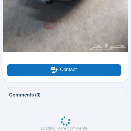
Contact
Comments
(
0
)
Loading more comments...