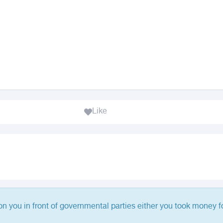
Like
 on you in front of governmental parties either you took money fo