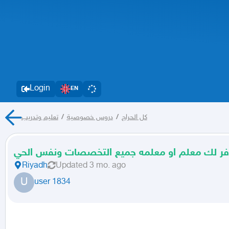
Login
EN
تعليم وتدريب
/
دروس خصوصية
/
كل الحراج
فر لك معلم او معلمه جميع التخصصات ونفس الحي
Riyadh
Updated
3 mo. ago
U
user 1834