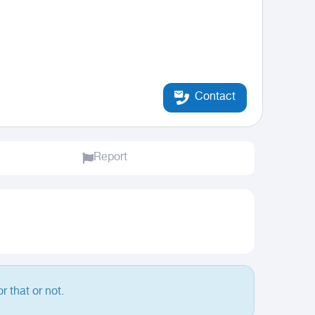
Contact
Report
r that or not.