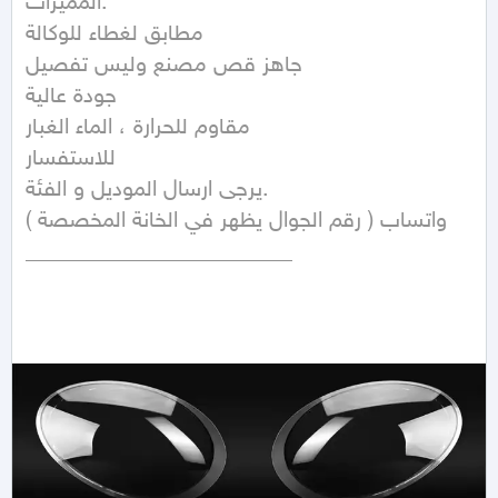
المميزات:

مطابق لغطاء للوكالة

جاهز قص مصنع وليس تفصيل

جودة عالية

مقاوم للحرارة ، الماء الغبار

للاستفسار

يرجى ارسال الموديل و الفئة.

( رقم الجوال يظهر في الخانة المخصصة ) واتساب
