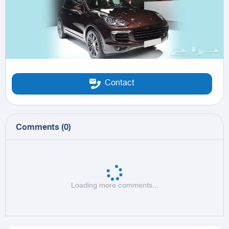
Contact
Comments
(
0
)
Loading more comments...