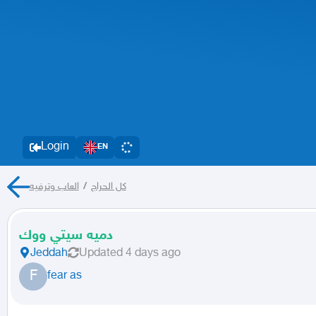
Login
EN
العاب وترفيه
/
كل الحراج
دميه سيتي ووك
Jeddah
Updated
4 days ago
F
fear as