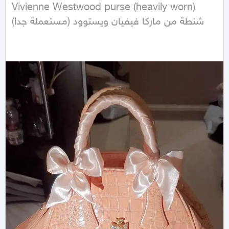
Vivienne Westwood purse (heavily worn)

شنطة من ماركا فيفيان ويستوود (مستعملة جدا)