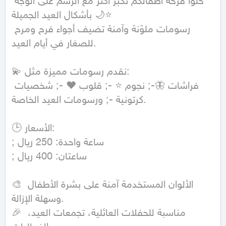
خلّوا فرحة أطفالكم تكبر أكثر مع الرسم على الوجه 
بأشكال العيد الجميلة 🌙⭐  

رسومات ملوّنة وآمنة تضيف أجواء فرح ومرح 
للصغار في أيام العيد.

💫 نقدم رسومات مميزة مثل:  

فراشات 🦋-; نجوم ⭐ -; قلوب ❤ -; شخصيات 
كرتونية -; ورسومات العيد الخاصة.

🕒 الأسعار:  

; ساعة واحدة: 250 ريال  

; ساعتان: 400 ريال  

🎨 الألوان المستخدمة آمنة على بشرة الأطفال 
وسهلة الإزالة.  

🎉 مناسبة للحفلات العائلية، تجمعات العيد، 