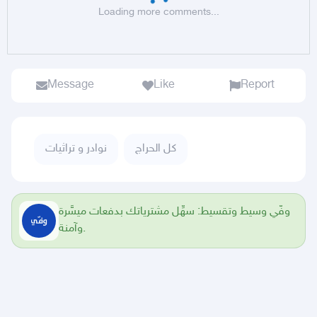
Loading more comments...
Message
Like
Report
كل الحراج
نوادر و تراثيات
وفّي وسيط وتقسيط: سهِّل مشترياتك بدفعات ميسَّرة
وآمنة.