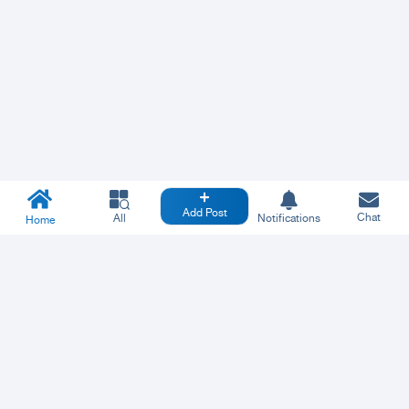
Add Post
Chat
All
Notifications
Home