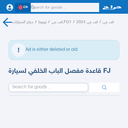
EN
حراج السيارات
/
تويوتا
/
اف جي,FG1
/
اف جي 2024
/
اف جي
Ad is either deleted or old
قاعدة مفصل الباب الخلفي لسيارة FJ