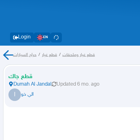
Login
EN
حراج السيارات
/
قطع غيار
/
قطع غيار وملحقات
قطع جاك
Dumah Al Jandal
Updated
6 mo. ago
ا
الي خو