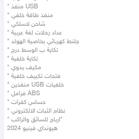
* منفذ USB

* منفذ طاقة خلفي

* شاحن لاسلكي

* عداد رحلات لغة عربية

* جلنط كهربائي بخاصية الهولد

* تكاية ب الوسط درج

* تكاية خلفية

* مكيف يدوي

* فتحات تكييف خلفية

* منفذين USB خلفيات

* فرامل ABS

* حساس كفرات

* نظام الثبات الالكتروني

* ارباج للسائق والراكب*

هيونداي فينيو 2024