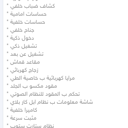
* كشاف ضباب خلفي

* حساسات امامية

* حساسات خلفية

* جناح خلفي

* دخول ذكية

* تشغيل ذكي

* تشغيل عن بعد

* مقاعد قماش

* زجاج كهربائي

* مرايا كهربائية ب خاصية الطي

* مقود مكسو ب الجلد

* تحكم ب المقود للنظام الصوتي

* شاشة معلومات ب نظام ابل كار بلاي

* كاميرا خلفية

* مثبت سرعة

* نظام ستارت ستوب
