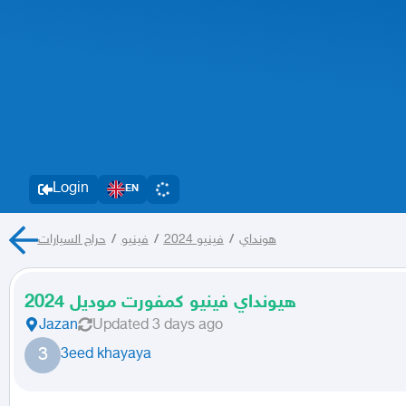
Login
EN
هونداي
/
فينيو 2024
/
فينيو
/
حراج السيارات
هيونداي فينيو كمفورت موديل 2024
Jazan
Updated
3 days ago
3
3eed khayaya