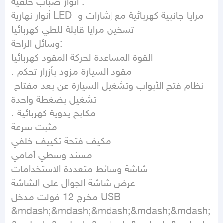
أنوار ضباب خلفية .

أنوار نهارية LED مرايا جانبية كهربائية مع إشارات و 
تسخين مرايا قابلة للطي كهربائيا

وسائل الراحة:

القوة المساعدة لحركة المقود كهربائيا

. مقود السيارة مزود بأزرار تحكم

نظام فتح الأبواب وتشغيل السيارة عن بعد مفتاح 
تشغيل بضغطة واحدة

. مكابح يدوية كهربائية

مثبت سرعة

مكيف فتحة تكييف خلفي

مسند وسطي أمامي

شاشة وسائط متعددة الاستخدامات

عرض شاشة الجوال على الشاشة

مخرج 12 فولت مدخل USB

&mdash;&mdash;&mdash;&mdash;&mdash;