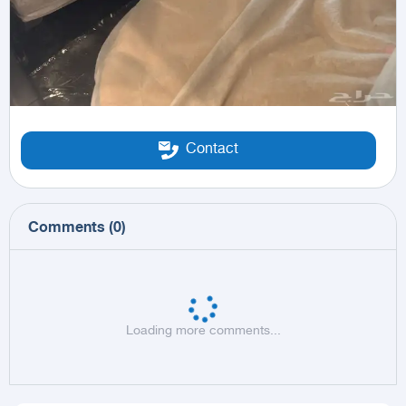
Contact
Comments
(
0
)
Loading more comments...