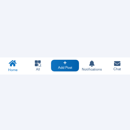
Add Post
Chat
All
Notifications
Home