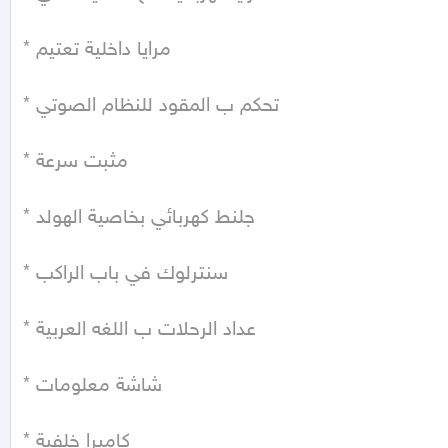
* مرايا داخلية تعتيم

* تحكم ب المقود للنظام الصوتي

* مثبت سرعة

* جلنط كهربائي بخاصية الهولد

* سنترلوك في باب الراكب

* عداد الرحلات ب اللغه العربية

* شاشة معلومات

* كاميرا خلفية
