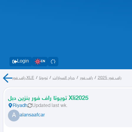
Login
EN
راف فور 2025
/
راف فور
/
حراج السيارات
/
تويوتا
/
راف فور,XLE
تويوتا راف فور بنزين دبل Xli2025
Riyadh
Updated
last wk.
A
alansaafcar