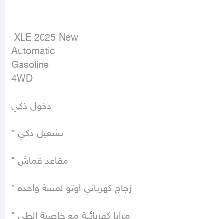
 XLE 2025 New

Automatic

Gasoline

4WD
دخول ذكي

* تشغيل ذكي

* مقاعد قماش

* زجاج كهربائي اوتو لمسة واحده

* مرايا كهربائية مع خاصية الطي
