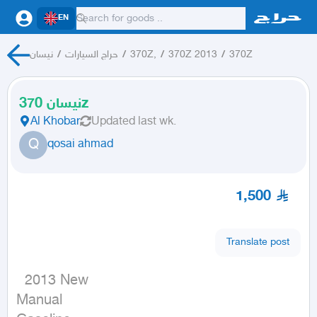
EN
370Z
/
370Z 2013
/
370Z,
/
حراج السيارات
/
نيسان
نيسان 370z
Al Khobar
Updated
last wk.
Q
qosai ahmad
1,500
Translate post
  2013 New

Manual
