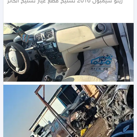
رينو سيمبول 2016 تشليح قطع غيار تشليح الحائر