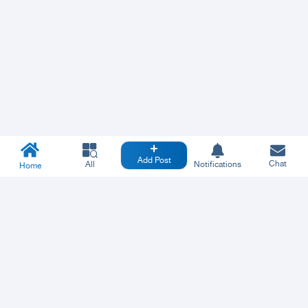
Add Post
Chat
All
Notifications
Home