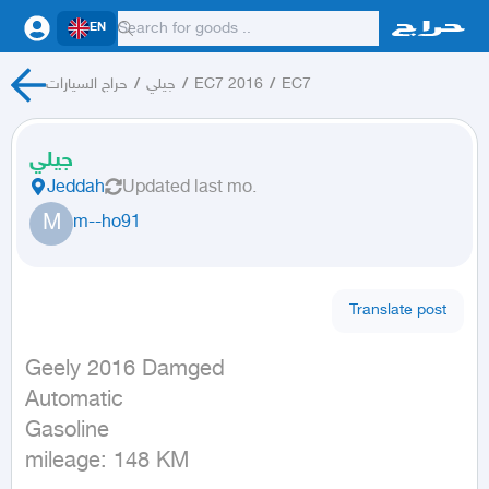
EN
حراج السيارات
/
جيلي
/
EC7 2016
/
EC7
جيلي
Jeddah
Updated
last mo.
M
m--ho91
Translate post
Geely 2016 Damged

Automatic

Gasoline

mileage: 148 KM