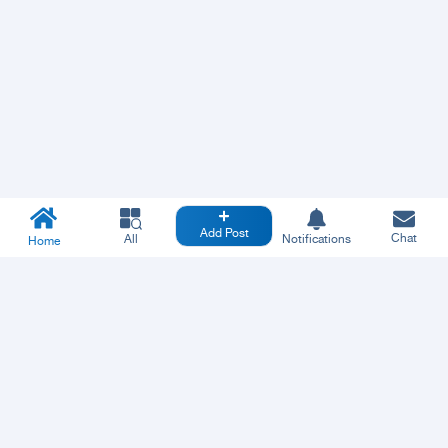
Add Post
Chat
All
Notifications
Home