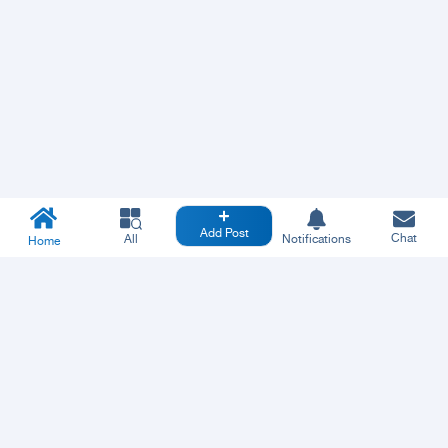
Add Post
Chat
All
Notifications
Home