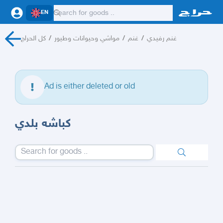
EN
كل الحراج
/
مواشي وحيوانات وطيور
/
غنم
/
غنم رفيدي
Ad is either deleted or old
كباشه بلدي