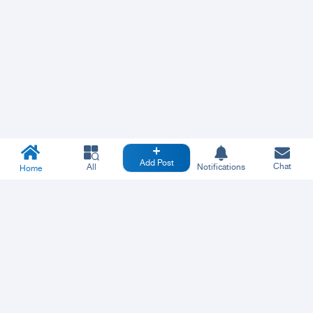
Add Post
Chat
All
Notifications
Home