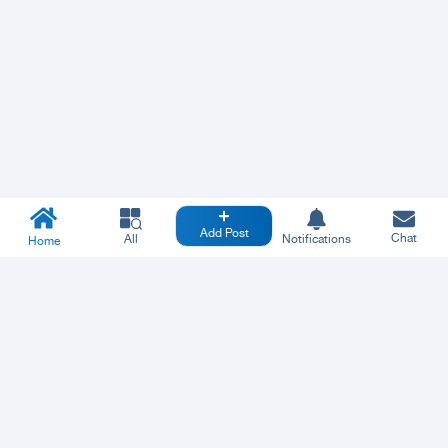
Add Post
Chat
All
Notifications
Home