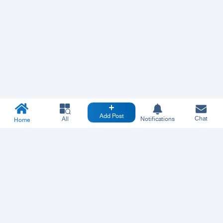
Add Post
Chat
All
Notifications
Home