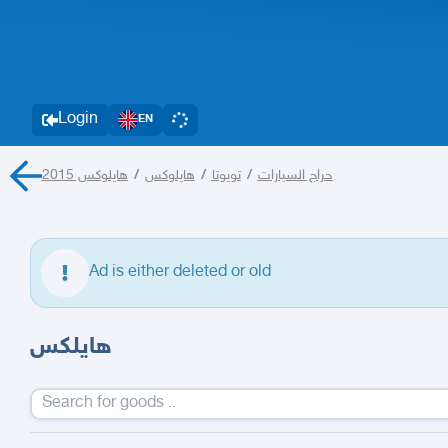
Login
EN
هايلوكس 2015
/
هايلوكس
/
تويوتا
/
حراج السيارات
Ad is either deleted or old
هايلكس