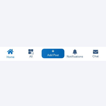
Add Post
Chat
All
Notifications
Home