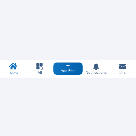
Add Post
Chat
All
Notifications
Home