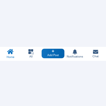
Add Post
Chat
All
Notifications
Home