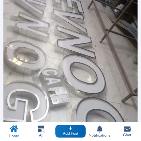
Add Post
Chat
All
Notifications
Home