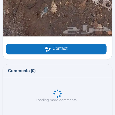
Contact
Comments
(
0
)
Loading more comments...