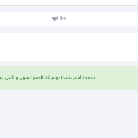
Like
خدمة ( اشتر بثقة ) توفر لك الدفع السهل والآمن. )