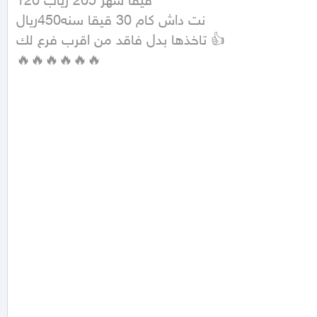
120 قيقا شهر 205 رياب

نت داش كام 30 قيقا سنه450ريال

تاخذها بدل فاقد من اقرب فرع لك 👍

🔥🔥🔥🔥🔥🔥