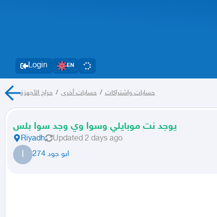
Login
EN
حراج الأجهزة
/
حسابات أخرى
/
حسابات واشتراكات
يوجد نت موبايلي وسوا وي وجد سوا بلس
Riyadh
Updated
2 days ago
ا
ابو جود 274