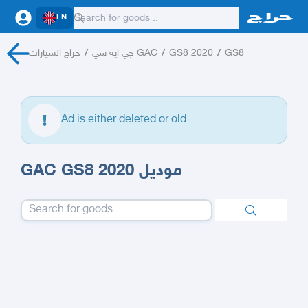
EN
حراج السيارات
/
جي ايه سي GAC
/
GS8 2020
/
GS8
Ad is either deleted or old
GAC GS8 موديل 2020