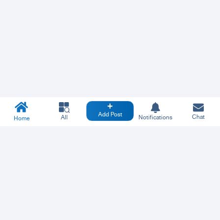
Add Post
Chat
All
Notifications
Home