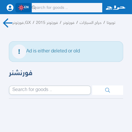
EN
فورتونر,GX
/
فورتونر 2015
/
فورتونر
/
حراج السيارات
/
تويوتا
Ad is either deleted or old
فورنشنر