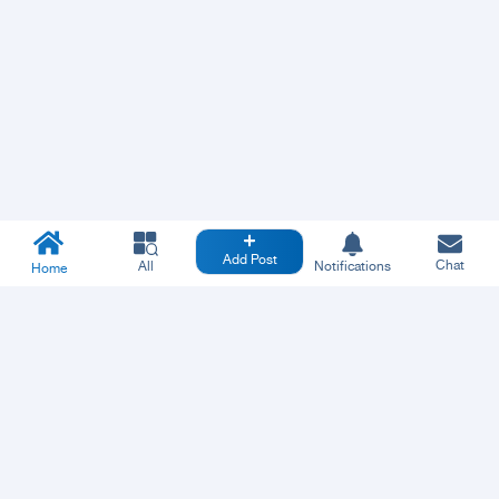
Add Post
Chat
All
Notifications
Home