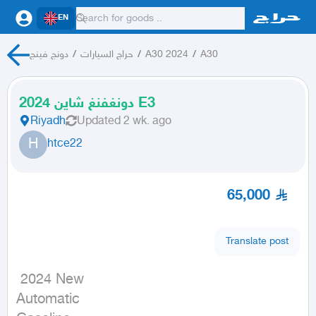
EN
دونج فينج
/
حراج السيارات
/
A30 2024
/
A30
2024 دونغفنغ شاين E3
Riyadh
Updated
2 wk. ago
H
htce22
65,000
Translate post
 2024 New

Automatic
