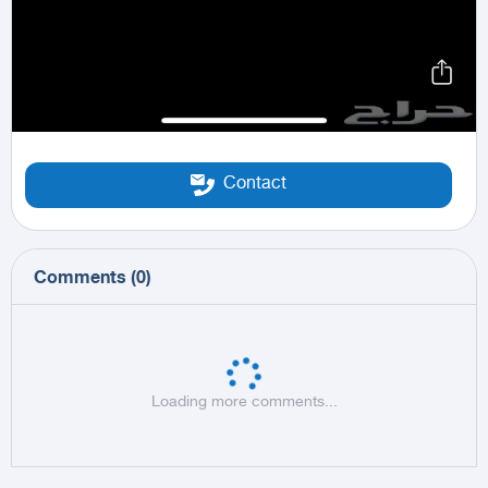
Contact
Comments
(
0
)
Loading more comments...