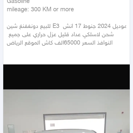
Gasoline

mileage: 300 KM or more
للبيع دونغفنغ شين E3 موديل 2024 جنوط 17 انش 
شحن لاسلكي عداد قليل عزل حراري على جميع 
النوافذ السعر 65000الف كاش الموقع الرياض