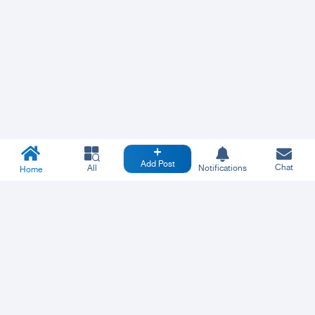
Add Post
Chat
All
Notifications
Home