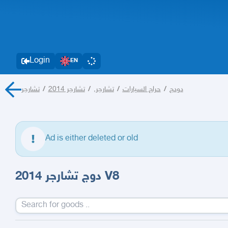
Login
EN
تشارجر
/
تشارجر 2014
/
تشارجر,
/
حراج السيارات
/
دودج
Ad is either deleted or old
دوج تشارجر 2014 V8