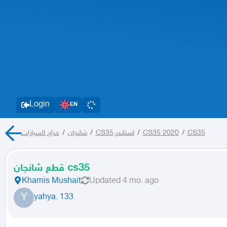
Login
EN
حراج السيارات
/
شانجان
/
CS35,استاندر
/
CS35 2020
/
CS35
قطع شانجان cs35
Khamis Mushait
Updated
4 mo. ago
Y
yahya. 133