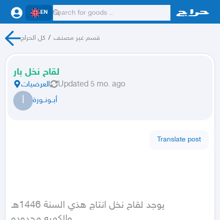
EN
كل الحراج
/
قسم غير مصنف
لقاح نخل بار
العرضيات
Updated
5 mo. ago
أ
أبــونــورة
Translate post
يوجد لقاح نخل انتاج هذي السنة 1446هـ

والكميه محدوده
