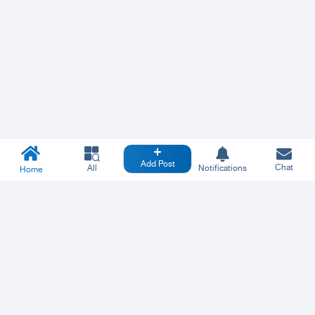
Add Post
Chat
All
Notifications
Home