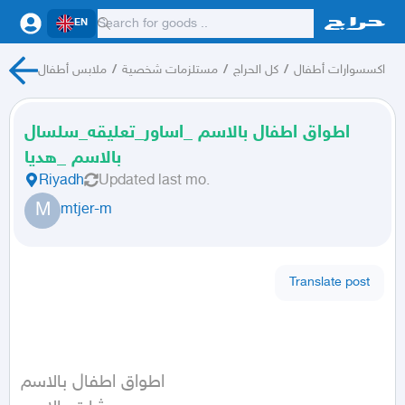
EN
اكسسوارات أطفال
/
كل الحراج
/
مستلزمات شخصية
/
ملابس أطفال
اطواق اطفال بالاسم _اساور_تعليقه_سلسال
بالاسم _هديا
Riyadh
Updated
last mo.
M
mtjer-m
Translate post
اطواق اطفال بالاسم 
