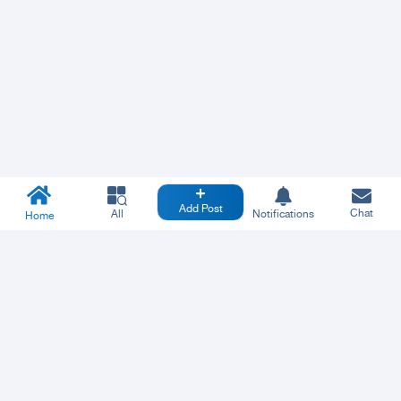
Add Post
Chat
All
Notifications
Home