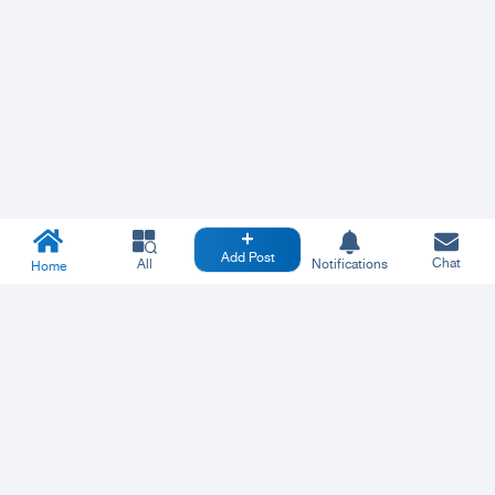
Add Post
Chat
All
Notifications
Home