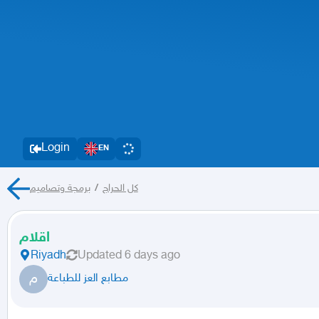
Login
EN
برمجة وتصاميم
/
كل الحراج
اقلام
Riyadh
Updated
6 days ago
م
مطابع العز للطباعة